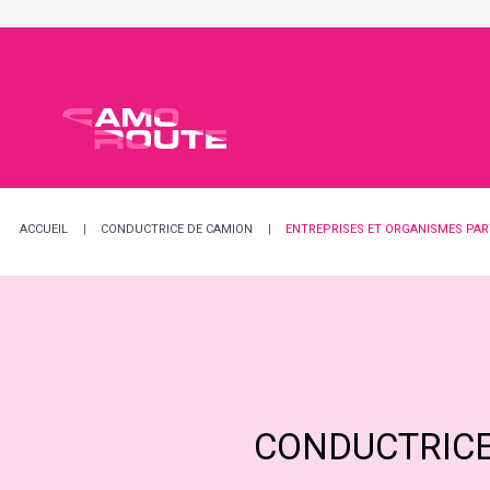
Services Aux
Projets Por
Notre Indu
ACCUEIL
CONDUCTRICE DE CAMION
ENTREPRISES ET ORGANISMES PAR
CONDUCTRICE