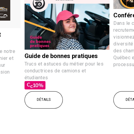
Confére
Dans le c
recruteme
t
visionnez
diversité
des cha
e notre
Guide de bonnes pratiques
Québec e
ier et
Trucs et astuces du métier pour les
processus
sur
conductrices de camions et
usion
étudiantes
DÉTAILS
DÉTA