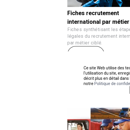
Fiches recrutement
international par métier
Fiches synthétisant les étap
légales du recrutement intern
par métier ciblé.
DÉTAILS
Ce site Web utilise des t
l'utilisation du site, enr
décrit plus en détail dans
notre
Politique de confide