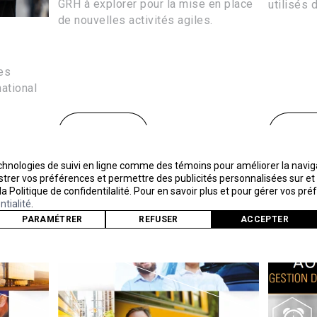
GRH à explorer pour la mise en place
utilisés d
de nouvelles activités agiles.
es
ational
DÉTAILS
DÉTA
echnologies de suivi en ligne comme des témoins pour améliorer la navigat
egistrer vos préférences et permettre des publicités personnalisées sur e
 la Politique de confidentilalité. Pour en savoir plus et pour gérer vos pr
ntialité
.
PARAMÉTRER
REFUSER
ACCEPTER