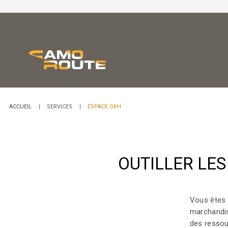
Services Aux
Projets Por
Notre Indu
ACCUEIL
SERVICES
ESPACE GRH
OUTILLER LE
Vous êtes 
marchandis
des ressou