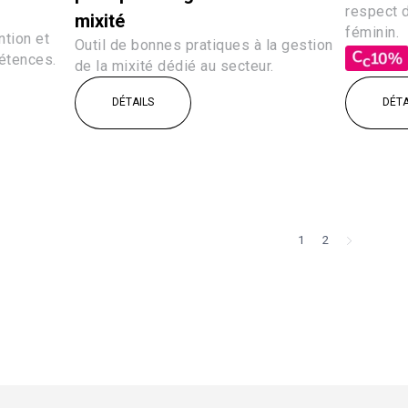
respect 
mixité
féminin.
ntion et
Outil de bonnes pratiques à la gestion
étences.
de la mixité dédié au secteur.
DÉTAILS
DÉTA
1
2