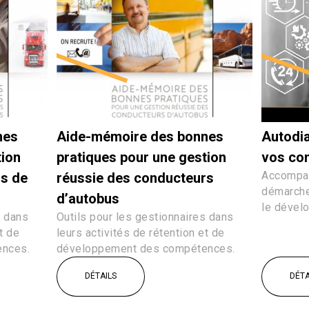
nes
Aide-mémoire des bonnes
Autodia
tion
pratiques pour une gestion
vos co
Accompa
rs de
réussie des conducteurs
démarches
d’autobus
le dével
s dans
Outils pour les gestionnaires dans
t de
leurs activités de rétention et de
nces.
développement des compétences.
DÉTAILS
DÉTA