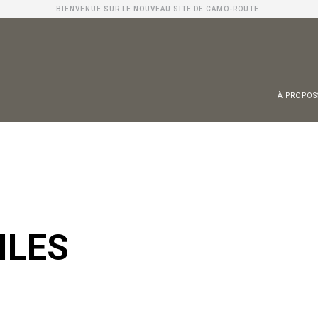
BIENVENUE SUR LE NOUVEAU SITE DE CAMO-ROUTE.
À PROPOS
 Entreprises
teurs
strie
ILES