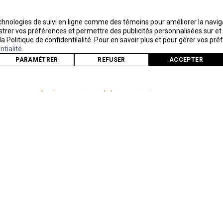
http://www.transport-magazine.com/
echnologies de suivi en ligne comme des témoins pour améliorer la navigat
TRANSPORT ROUTIER
egistrer vos préférences et permettre des publicités personnalisées sur e
 la Politique de confidentilalité. Pour en savoir plus et pour gérer vos pr
http://www.transportroutier.ca/
ntialité
.
PARAMÉTRER
REFUSER
ACCEPTER
TRUCK STOP QUÉBEC
https://www.truckstopquebec.com/