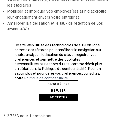
les stagiaires
Mobiliser et impliquer vos employés(e)s afin d’accroître
leur engagement envers votre entreprise
Améliorer la fidélisation et le taux de rétention de vos
employé(e)s
Avantages pour les employés(e)s
Ce site Web utilise des technologies de suivi en ligne
comme des témoins pour améliorer la navigation sur
le site, analyser l'utilisation du site, enregistrer vos
préférences et permettre des publicités
Développer de nouvelles compétences
personnalisées sur et hors du site, comme décrit plus
Bénéficier d’une opportunité d’avancement professionnel
en détail dans la Politique de confidentilalité. Pour en
savoir plus et pour gérer vos préférences, consultez
Se sentir impliqué (e) dans la prise de décisions
notre
Politique de confidentialité
.
PARAMÉTRER
Coût de la formation subventionnée
REFUSER
ACCEPTER
Remboursement salarial de 50% du taux horaire
Frais d’inscription de base (hors taxes) :
* 2 786$ pour 1 participant