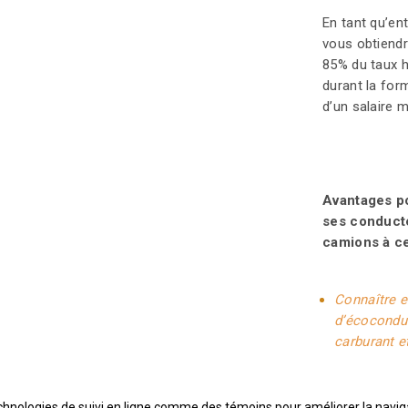
En tant qu’ent
vous obtiendr
85% du taux h
durant la for
d’un salaire
Avantages po
ses conduct
camions à ce
Connaître e
d’écocondui
carburant e
des véhicul
Améliorer l
l'entrepris
echnologies de suivi en ligne comme des témoins pour améliorer la navigat