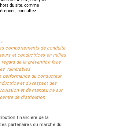
t hors du site, comme
 et diminution des coûts
éférences, consultez
 des véhicules
e dossier de l'entreprise en
sécurité routière et du dossier
 des conducteurs et
es
les comportements de conduite
eurs et conductrices en milieu
u regard de la prévention face
les vulnérables
la performance du conducteur
nductrice et du respect des
irculation et de manœuvre sur
 centre de distribution
ibution financière de la
es partenaires du marché du