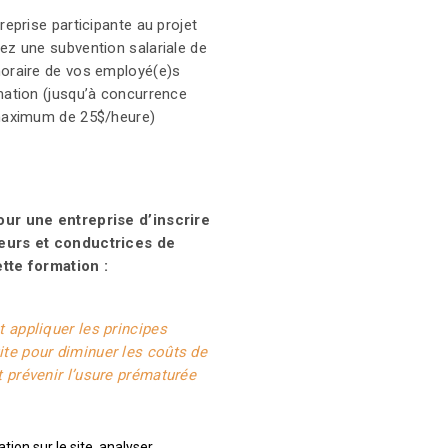
reprise participante au projet
ez une subvention salariale de
oraire de vos employé(e)s
mation (jusqu’à concurrence
 maximum de 25$/heure)
ur une entreprise d’inscrire
eurs et conductrices de
tte formation :
t appliquer les principes
te pour diminuer les coûts de
t prévenir l’usure prématurée
es
a performance énergétique de
e et du conducteur ou de la
ion sur le site, analyser