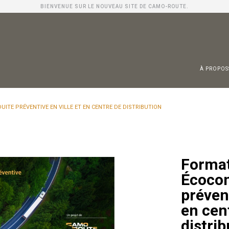
BIENVENUE SUR LE NOUVEAU SITE DE CAMO-ROUTE.
À PROPOS
 Entreprises
teurs
strie
ITE PRÉVENTIVE EN VILLE ET EN CENTRE DE DISTRIBUTION
Forma
Écocon
prévent
en cen
distrib