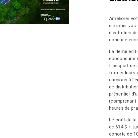
Améliorer vot
diminuer vos 
d'entretien d
conduite éco
La 4ème éditi
écoconduite s
transport de 
former leurs 
camions à l'é
de distributi
présentiel, d
(comprenant 8
heures de pra
Le coût de la
de 614 $ + ta
cohorte de 10