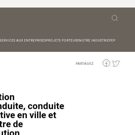
SERVICES AUX ENTREPRISES
PROJETS PORTEURS
NOTRE INDUSTRIE
PEP
PARTAGEZ
tion
duite, conduite
ive en ville et
tre de
ution