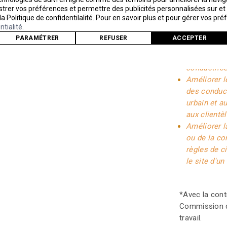
egistrer vos préférences et permettre des publicités personnalisées sur e
conductrice
 la Politique de confidentilalité. Pour en savoir plus et pour gérer vos pr
d'entretien
ntialité
.
Améliorer l
PARAMÉTRER
REFUSER
ACCEPTER
matière de 
de conduite
conductric
Améliorer 
des conduct
urbain et a
aux clientè
Améliorer 
ou de la co
règles de c
le site d'un
*Avec la contr
Commission d
travail.