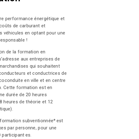
re performance énergétique et
coûts de carburant et
es véhicules en optant pour une
responsable !
on de la formation en
’adresse aux entreprises de
marchandises qui souhaitent
conducteurs et conductrices de
coconduite en ville et en centre
on. Cette formation est en
'une durée de 20 heures
 heures de théorie et 12
tique).
 formation subventionnée* est
xes par personne, pour une
 participant·es.